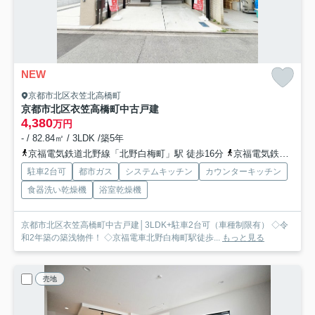
NEW
京都市北区衣笠北高橋町
京都市北区衣笠高橋町中古戸建
4,380
万円
- / 82.84㎡ / 3LDK /築5年
京福電気鉄道北野線「北野白梅町」駅 徒歩16分
京福電気鉄道北野線「等持院・立命館大学」駅 徒歩23分
駐車2台可
都市ガス
システムキッチン
カウンターキッチン
食器洗い乾燥機
浴室乾燥機
京都市北区衣笠高橋町中古戸建│3LDK+駐車2台可（車種制限有） ◇令
和2年築の築浅物件！ ◇京福電車北野白梅町駅徒歩...
もっと見る
売地