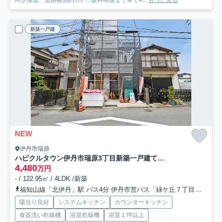
新築一戸建
NEW
伊丹市瑞原
ハピクルタウン伊丹市瑞原3丁目新築一戸建て│4LDK+駐車1台可
4,480
万円
- / 122.95㎡ / 4LDK /新築
福知山線「北伊丹」駅 バス4分 伊丹市営バス「緑ケ丘７丁目」 停歩14分
陽当り良好
システムキッチン
カウンターキッチン
食器洗い乾燥機
浴室乾燥機
浴室１坪以上