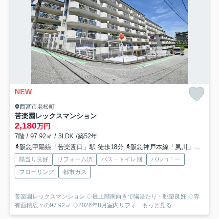
NEW
西宮市老松町
苦楽園レックスマンション
2,180
万円
7階 / 97.92㎡ / 3LDK /築52年
阪急甲陽線「苦楽園口」駅 徒歩18分
阪急神戸本線「夙川」駅 徒歩23分
陽当り良好
リフォーム済
バス・トイレ別
バルコニー
フローリング
都市ガス
苦楽園レックスマンション ◇最上階南向きで陽当たり・眺望良好 ◇専
有面積広々の97.92㎡ ◇2026年8月室内リフォ...
もっと見る