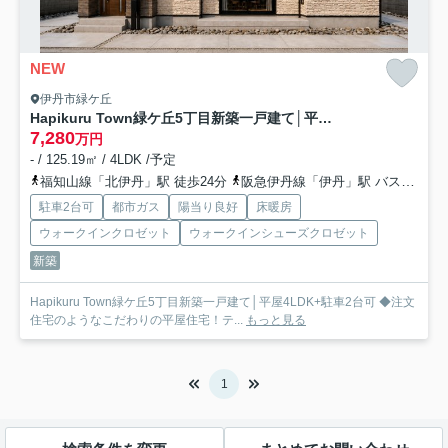
NEW
伊丹市緑ケ丘
Hapikuru Town緑ケ丘5丁目新築一戸建て│平屋4LDK+駐車2台可
7,280
万円
- / 125.19㎡ / 4LDK /予定
福知山線「北伊丹」駅 徒歩24分
阪急伊丹線「伊丹」駅 バス8分 伊丹市営バス「総監部前（兵庫県）」 停歩3分
駐車2台可
都市ガス
陽当り良好
床暖房
ウォークインクロゼット
ウォークインシューズクロゼット
新築
Hapikuru Town緑ケ丘5丁目新築一戸建て│平屋4LDK+駐車2台可 ◆注文
住宅のようなこだわりの平屋住宅！テ...
もっと見る
1