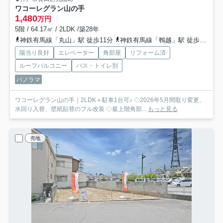
ワコーレグラン山の手
1,480
万円
5階 / 64.17㎡ / 2LDK /築28年
神鉄有馬線「丸山」駅 徒歩11分
神鉄有馬線「鵯越」駅 徒歩18分
陽当り良好
エレベーター
角部屋
リフォーム済
ルーフバルコニー
バス・トイレ別
パノラマ
ワコーレグラン山の手｜2LDK＋駐車1台可♪ ◇2026年5月間取り変更、
水回り入替、壁紙貼替のフル改装 ◇最上階角部...
もっと見る
売地