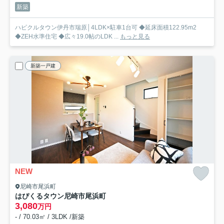
新築
ハピクルタウン伊丹市瑞原│4LDK×駐車1台可 ◆延床面積122.95m2
◆ZEH水準住宅 ◆広々19.0帖のLDK ...
もっと見る
新築一戸建
NEW
尼崎市尾浜町
はぴくるタウン尼崎市尾浜町
3,080
万円
- / 70.03㎡ / 3LDK /新築