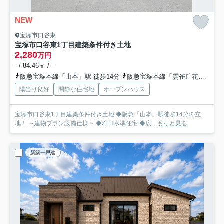
NEW
宝塚市口谷東
宝塚市口谷東1丁目建築条件付き土地
2,280
万円
- / 84.46㎡ / -
阪急宝塚本線「山本」駅 徒歩14分
阪急宝塚本線「雲雀丘花屋敷」駅 徒歩21分
陽当り良好
閑静な住宅地
オープンハウス
宝塚市口谷東1丁目建築条件付き土地 ◆阪急「山本」駅徒歩14分の立
地！ ～建物プラン設備仕様～ ◆ZEH水準住宅 ◆広...
もっと見る
新築一戸建