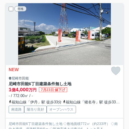
売地
NEW
尼崎市田能
尼崎市田能6丁目建築条件無し土地
1
4,000
億
万円
7月23日 値下げ
- / 772.00㎡ / -
福知山線「伊丹」駅 徒歩33分
福知山線「猪名寺」駅 徒歩33分
大
南道路
陽当り良好
オープンハウス
尼崎市田能6丁目建築条件無し土地 ◇敷地面積772㎡（約233坪） ◇南
向き接道、道路幅員約5ｍ ◇阪神高速まで車で4...
もっと見る