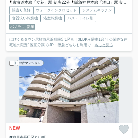
東海道本線「立花」駅 徒歩22分
阪急神戸本線「塚口」駅 徒歩24分
陽当り良好
ウォークインクロゼット
システムキッチン
食器洗い乾燥機
浴室乾燥機
バス・トイレ別
パノラマ
新築
はぴくるタウン尼崎市尾浜町限定1区画｜3LDK＋駐車1台可 ◇閑静な住
宅地の限定1区画分譲 ◇JR・阪急どちらも利用で...
もっと見る
中古マンション
NEW
神戸市長田区丸山町