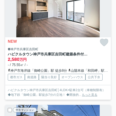
NEW
神戸市兵庫区吉田町
ハピクルタウン神戸市兵庫区吉田町建築条件付土地
2,580
万円
- / 75.55㎡ / -
神戸市海岸線「御崎公園」駅 徒歩8分
山陽本線「和田岬」駅 徒歩9分
都市ガス
南道路
陽当り良好
オープンハウス
公共下水
ハピクルタウン神戸市兵庫区吉田町│4LDK×駐車2台可（車種制限有）
◆地下鉄「御崎公園」駅徒歩7分の立地！ ◆開放的...
もっと見る
中古マンション