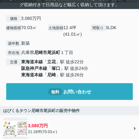
グ収納付きで日用品など幅広く収納して頂けます。
3,080万円
価格
70.03㎡
12.4坪
3LDK
建物面積
土地面積
間取り
(41.01㎡)
新築
築年数
兵庫県
尼崎市
尾浜町
１丁目
所在地
東海道本線
「
立花
」駅 徒歩22分
交通
阪急神戸本線
「
塚口
」駅 徒歩24分
東海道本線
「
尼崎
」駅 徒歩26分
お問い合わせ
無料
はぴくるタウン尼崎市尾浜町の販売中物件
3,080万円
21.18坪(70.03㎡)