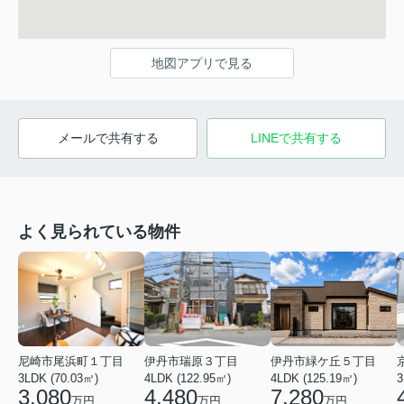
地図アプリで見る
メールで共有する
LINEで共有する
よく見られている物件
尼崎市尾浜町１丁目
伊丹市瑞原３丁目
伊丹市緑ケ丘５丁目
3LDK (70.03㎡)
4LDK (122.95㎡)
4LDK (125.19㎡)
3
3,080
4,480
7,280
万円
万円
万円