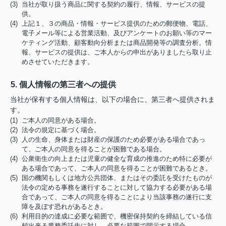
(3) 当社が取り扱う商品に関する契約の履行、情報、サービスの提
供。
(4) 上記１、３の商品・情報・サービス提供のための郵便物、電話、
電子メール等による営業活動、及びアンケートのお願い等のマー
ケティング活動、顧客動向分析または商品開発等の調査分析。情
報、サービスの提供は、ご本人からの申出がありましたら取り止
めさせていただきます。
5. 個人情報の第三者への提供
当社が保有する個人情報は、以下の場合に、第三者へ提供されま
す。
(1) ご本人の同意がある場合。
(2) 法令の規定に基づく場合。
(3) 人の生命、身体または財産の保護のため必要がある場合であっ
て、ご本人の同意を得ることが困難である場合。
(4) 公衆衛生の向上または児童の健全な育成の推進のため特に必要が
ある場合であって、ご本人の同意を得ることが困難であるとき。
(5) 国の機関もしくは地方公共団体、またはその委託を受けたものが
法令の定める事務を遂行することに対して協力する必要がある場
合であって、ご本人の同意を得ることにより当該事務の遂行に支
障を及ぼす恐れがあるとき。
(6) 利用目的の達成に必要な範囲で、機密保持契約を締結している信
頼出来る業務委託先に対し、必要な範囲で開示する場合。