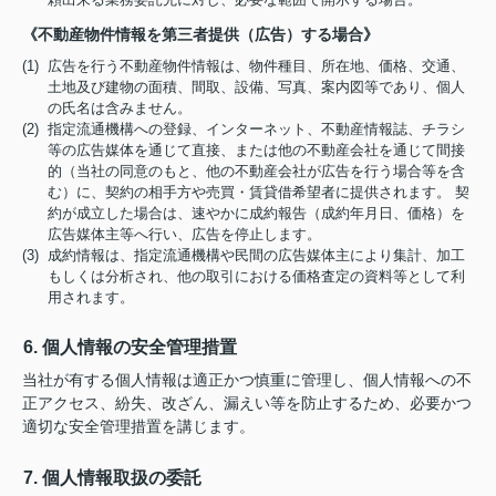
《不動産物件情報を第三者提供（広告）する場合》
(1) 広告を行う不動産物件情報は、物件種目、所在地、価格、交通、
土地及び建物の面積、間取、設備、写真、案内図等であり、個人
の氏名は含みません。
(2) 指定流通機構への登録、インターネット、不動産情報誌、チラシ
等の広告媒体を通じて直接、または他の不動産会社を通じて間接
的（当社の同意のもと、他の不動産会社が広告を行う場合等を含
む）に、契約の相手方や売買・賃貸借希望者に提供されます。 契
約が成立した場合は、速やかに成約報告（成約年月日、価格）を
広告媒体主等へ行い、広告を停止します。
(3) 成約情報は、指定流通機構や民間の広告媒体主により集計、加工
もしくは分析され、他の取引における価格査定の資料等として利
用されます。
6. 個人情報の安全管理措置
当社が有する個人情報は適正かつ慎重に管理し、個人情報への不
正アクセス、紛失、改ざん、漏えい等を防止するため、必要かつ
適切な安全管理措置を講じます。
7. 個人情報取扱の委託