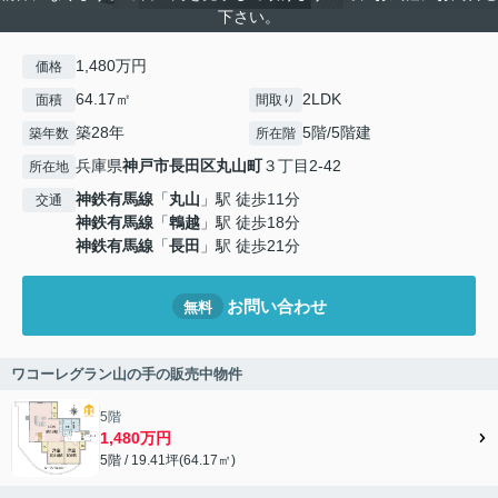
下さい。
1,480万円
価格
64.17㎡
2LDK
面積
間取り
築28年
5階/5階建
築年数
所在階
兵庫県
神戸市長田区
丸山町
３丁目2-42
所在地
神鉄有馬線
「
丸山
」駅 徒歩11分
交通
神鉄有馬線
「
鵯越
」駅 徒歩18分
神鉄有馬線
「
長田
」駅 徒歩21分
お問い合わせ
無料
ワコーレグラン山の手の販売中物件
5階
1,480万円
5階 / 19.41坪(64.17㎡)