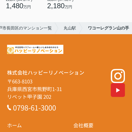
1,480
2,180
万円
万円
戸市長田区のマンション一覧
丸山駅
ワコーレグラン山の手
株式会社ハッピーリノベーション
〒663-8103
兵庫県西宮市熊野町1-31
リベット甲子園 202
0798-61-3000
ホーム
会社概要