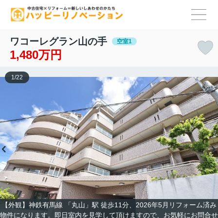
ワコーレグラン山の手
空室1
1,480万円
1
/
22
【外観】神鉄有馬線 「丸山」駅 徒歩11分、2026年5月リフォーム済み
物件になります。即日室内を見学して頂けますので、お気軽にお問合せ